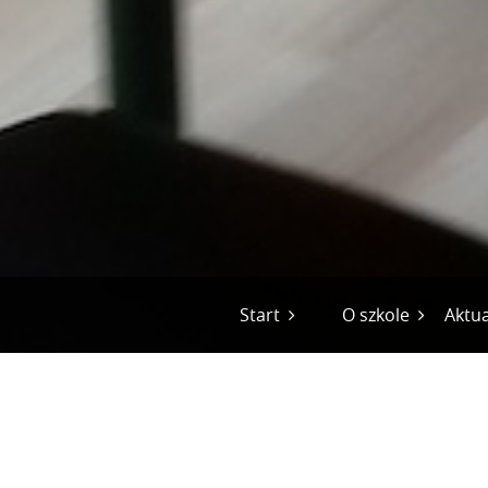
Start
O szkole
Aktua
Historia szkoły
Gale