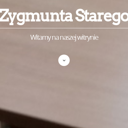
Zygmunta Stareg
Witamy na naszej witrynie