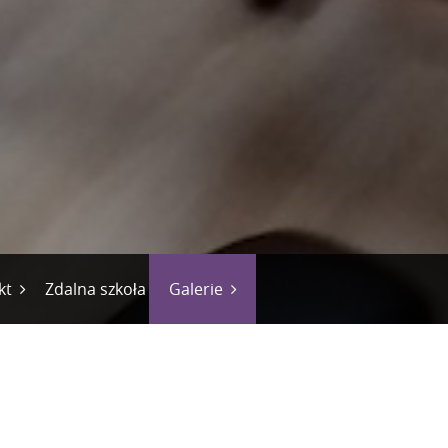
kt
Zdalna szkoła
Galerie
rty
Wydarzenia