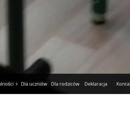
lności
Dla uczniów
Dla rodziców
Deklaracja
Konta
ria dyrektorów
Pomieszczenia
Dzień Otwa